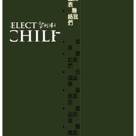
表
聯
絡我
們
首
頁
關
於我
們
代
理品
牌
最
新資
訊
產
品列
表
聯
絡我