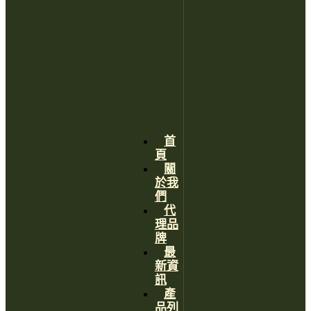
首
頁
關
於我
們
代
理品
牌
最
新資
訊
產
品列