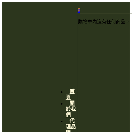
0
購物車內沒有任何商品。
首
頁
關
於我
們
代
理品