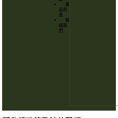
產
品列
表
聯
絡我
們