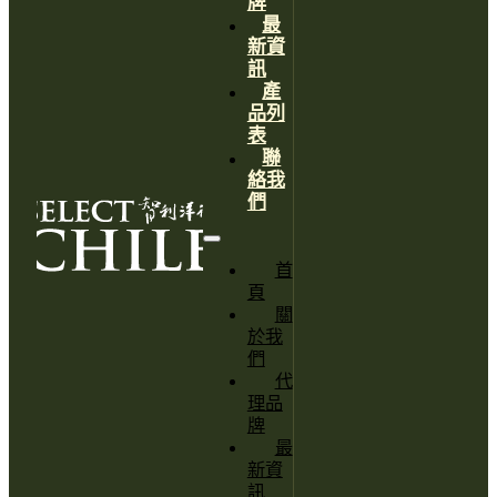
牌
最
新資
訊
產
品列
表
聯
絡我
們
首
頁
關
於我
們
代
理品
牌
最
新資
訊