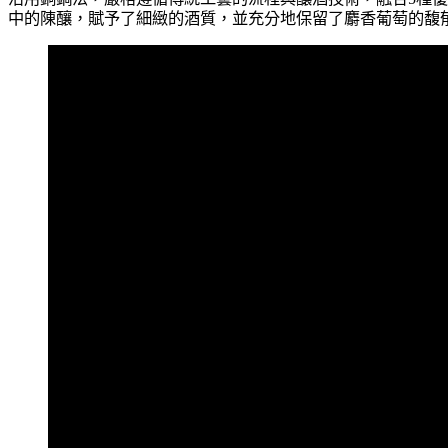
中的陳釀，賦予了細緻的酒質，並充分地保留了麝香葡萄的馥