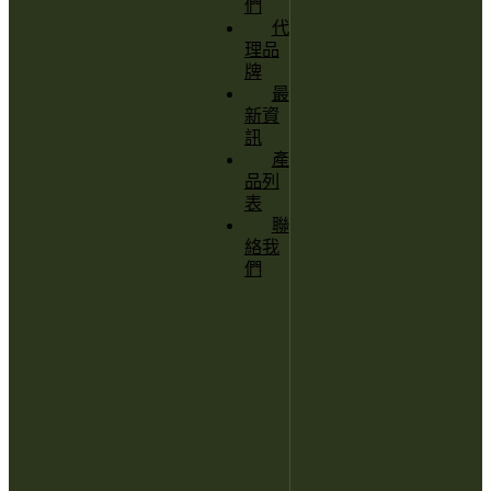
們
代
理品
牌
最
新資
訊
產
品列
表
聯
絡我
們