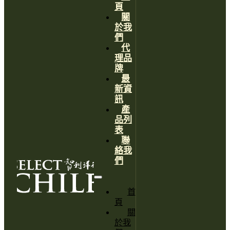
頁
關
於我
們
代
理品
牌
最
新資
訊
產
品列
表
聯
絡我
們
首
頁
關
於我